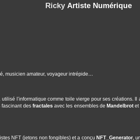
Ricky
Artiste Numérique
nné, musicien amateur, voyageur intrépide…
ilisé l'informatique comme toile vierge pour ses créations. Il a
rs fascinant des
fractales
avec les ensembles de
Mandelbrot
e
istes NFT (jetons non fongibles) et a conçu
NFT_Generator
, u